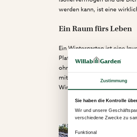
werden kann, ist eine wirkli
Ein Raum fürs Leben
Ein Wintergarten ist eine Inv
Platz für Mahlzeiten, Entsp
ohne sich um das Wetter zu 
mit einer sehr langen Lebens
Zustimmung
Wintergarten bietet Ihnen e
Sie haben die Kontrolle übe
Wir und unsere Geschäftspar
verschiedene Zwecke zu sam
Funktional