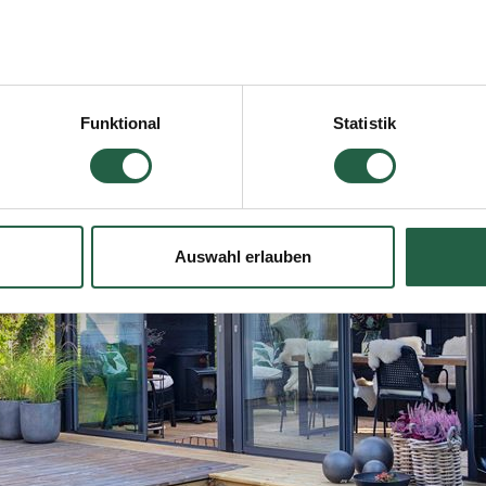
icken, erteilen Sie Ihre Einwilligung für alle diese Zwecke. Sie
men, indem Sie das Kästchen neben dem Zweck anklicken und a
Funktional
Statistik
jederzeit widerrufen, indem Sie auf das kleine Symbol unten link
lten Sie weitere Informationen dazu, wie wir Cookies und ander
ten erfassen und verarbeiten.
Auswahl erlauben
 Google