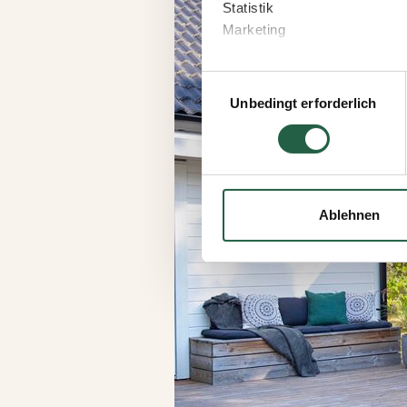
Statistik
Marketing
Wenn Sie auf „Akzeptieren“ kl
Einwilligungsauswahl
welchen Zwecken Sie zustim
Unbedingt erforderlich
speichern“ klicken.
Sie können Ihre Einwilligung 
Durch Klicken des Links erha
wie wir personenbezogene Da
Ablehnen
Mehr über Cookies erfahren
​Datenschutzerklärung von