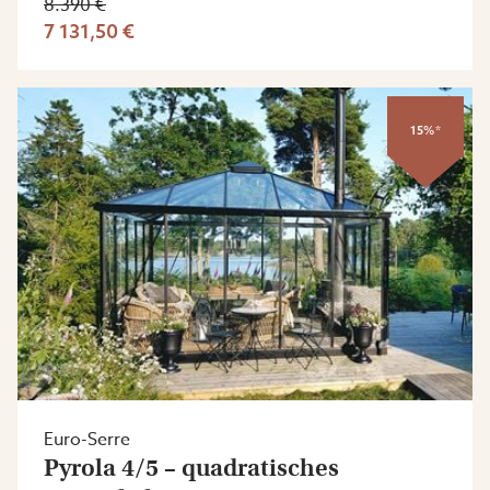
8.390 €
7 131,50 €
15%*
Euro-Serre
Pyrola 4/5 – quadratisches