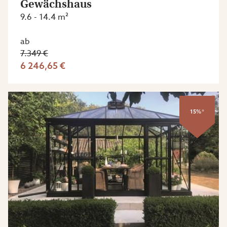
Gewächshaus
9.6 - 14.4 m²
ab
7.349 €
6 246,65 €
15%*