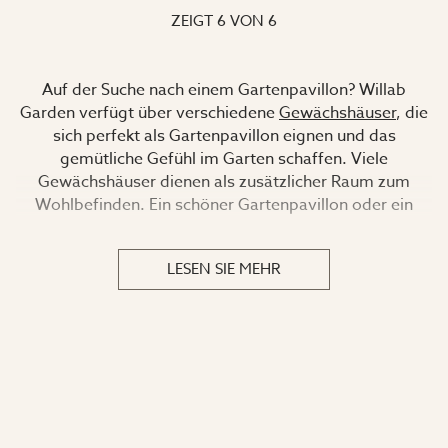
ZEIGT
6
VON
6
Auf der Suche nach einem
Gartenpavillon
?
Willab
Garden
verfügt über verschiedene
Gewächshäuser
, die
sich perfekt als
Gartenpavillon
eignen und das
gemütliche Gefühl im Garten schaffen.
Viele
Gewächshäuser dienen als zusätzlicher Raum zum
Wohlbefinden.
Ein schöner
Gartenpavillon
oder ein
Pavillon verleihen dem Gartenfest eine zusätzliche
Dimension.
Ganz zu schweigen davon, wie praktisch es
LESEN SIE MEHR
ist, wenn es anfängt zu regnen oder zu windig ist.
Aber
es ist auch ein grüner Raum, der sich für Stille und
Nachdenken eignet.
Pavillons sind traditionell oft rund und wir haben eine
große Anzahl von verschiedenen Modellen von runden
Gewächshäusern.
Aber man kann auch
einen
Gartenpavillon
aus einem Gewächshaus mit ganz