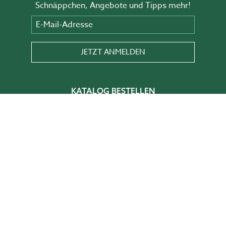
Schnäppchen, Angebote und Tipps mehr!
E-Mail-Adresse
JETZT ANMELDEN
KATALOG BESTELLEN
In unserem Katalog findest du Inspiration,
Tipps und Ideen zur Gestaltung deines
Gartens.
HIER BESTELLEN