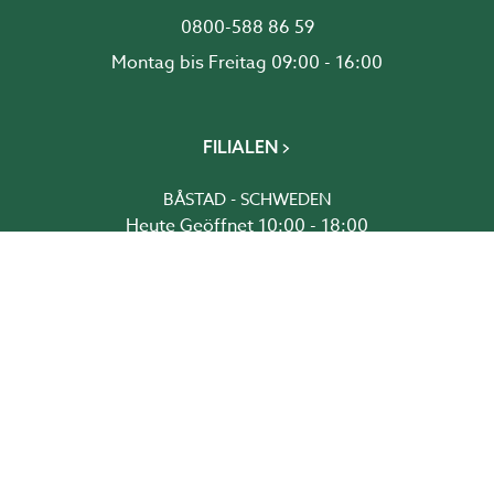
0800-588 86 59
Montag bis Freitag 09:00 - 16:00
FILIALEN
BÅSTAD - SCHWEDEN
Heute Geöffnet 10:00 - 18:00
BROMMA - SCHWEDEN
Heute Geöffnet 10:00 - 18:00
DRAMMEN - NORWEGEN
Heute Geöffnet 10:00 - 18:00
GREVE - DÄNEMARK
Heute Geöffnet 10:00 - 18:00