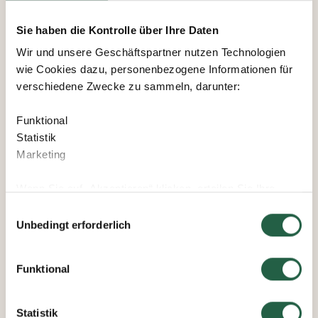
Sie haben die Kontrolle über Ihre Daten
Wir und unsere Geschäftspartner nutzen Technologien
wie Cookies dazu, personenbezogene Informationen für
verschiedene Zwecke zu sammeln, darunter:
Funktional
Statistik
Marketing
Wenn Sie auf „Akzeptieren“ klicken, erteilen Sie Ihre
Einwilligung für alle diese Zwecke. Sie können auch
Einwilligungsauswahl
entscheiden, welchen Zwecken Sie zustimmen, indem
Unbedingt erforderlich
Sie das Kästchen neben dem Zweck anklicken und auf
„Einstellungen speichern“ klicken.
Funktional
Sie können Ihre Einwilligung jederzeit widerrufen, indem
Sie auf das kleine Symbol unten links auf der Webseite
Statistik