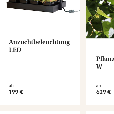
Anzuchtbeleuchtung
LED
Pflan
W
ab
ab
199 €
629 €