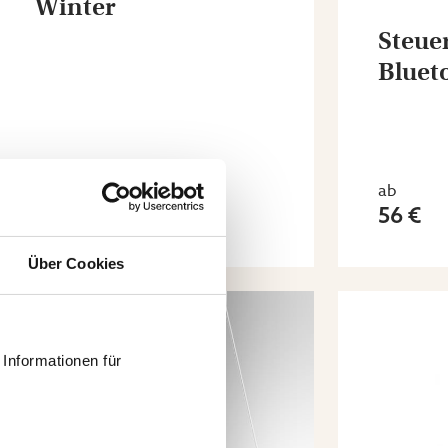
Winter
Steue
Bluet
ab
ab
52 €
56 €
Über Cookies
Informationen für