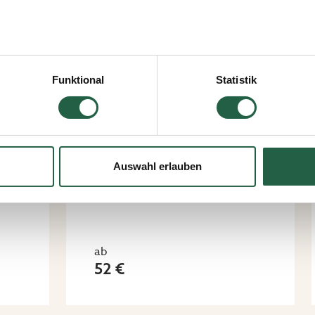
icken, erteilen Sie Ihre Einwilligung für alle diese Zwecke. Sie
men, indem Sie das Kästchen neben dem Zweck anklicken und a
Funktional
Statistik
Pflanzenarmatur für
LED
jederzeit widerrufen, indem Sie auf das kleine Symbol unten link
lten Sie weitere Informationen dazu, wie wir Cookies und ander
ten erfassen und verarbeiten.
Auswahl erlauben
 Google
ab
52 €