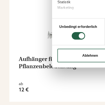
Statistik
Marketing
Wenn Sie auf „Akzeptieren“ kl
Einwilligungsauswahl
welchen Zwecken Sie zustim
Unbedingt erforderlich
speichern“ klicken.
Sie können Ihre Einwilligung 
Durch Klicken des Links erha
wie wir personenbezogene Da
Ablehnen
Aufhänger für
Mehr über Cookies erfahren
Pflanzenbeleuchtung
​Datenschutzerklärung von
ab
12 €