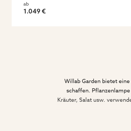
ab
1.049 €
Willab Garden
bietet ein
schaffen.
Pflanzenlampe 
Kräuter, Salat usw. verwend
.WIE UN