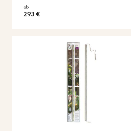
ab
293 €