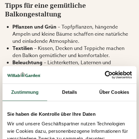
Tipps für eine gemütliche
Balkongestaltung
Pflanzen und Grün
– Topfpflanzen, hängende
Ampeln und kleine Bäume schaffen eine natürliche
und einladende Atmosphäre.
Textilien
– Kissen, Decken und Teppiche machen
den Balkon gemütlicher und komfortabler.
Beleuchtung
– Lichterketten, Laternen und
Solarleuchten sorgen für eine stimmungsvolle und
warme Atmosphäre in den Abendstunden.
Wind- und Sichtschutz
– Ein stilvoller
Balkonsichtschutz oder Vorhänge bieten mehr
Zustimmung
Details
Über Cookies
Privatsphäre und schützen vor Wind.
Sie haben die Kontrolle über Ihre Daten
Egal, wie groß Ihr Balkon ist – mit den richtigen
Gartenmöbeln und Gestaltungsideen holen Sie das
Wir und unsere Geschäftspartner nutzen Technologien
Beste aus Ihrem Außenbereich heraus. Gestalten Sie
wie Cookies dazu, personenbezogene Informationen für
Ihren Balkon nach Ihrem persönlichen Stil und genießen
verschiedene Zwecke zu sammeln, darunter: