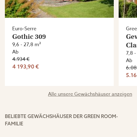
Euro-Serre
Gre
Gothic 309
Ge
9,6 - 27,8 m²
Cla
Ab
7,8 
4.934 €
Ab
4 193,90 €
6.08
5.16
Alle unsere Gewächshäuser anzeigen
BELIEBTE GEWÄCHSHÄUSER DER GREEN ROOM-
FAMILIE