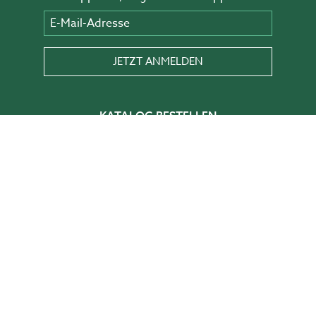
E-Mail-Adresse
JETZT ANMELDEN
KATALOG BESTELLEN
In unserem Katalog findest du Inspiration,
Tipps und Ideen zur Gestaltung deines
Gartens.
HIER BESTELLEN