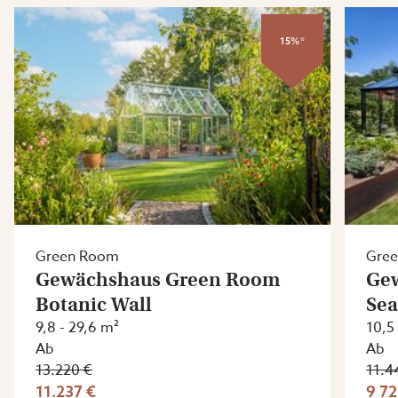
15%*
Green Room
Gre
Gewächshaus Green Room
Ge
Botanic Wall
Sea
9,8 - 29,6 m²
10,5
Ab
Ab
13.220 €
11.4
11.237 €
9 72