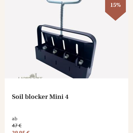
15%
Soil blocker Mini 4
ab
47 €
39,95 €