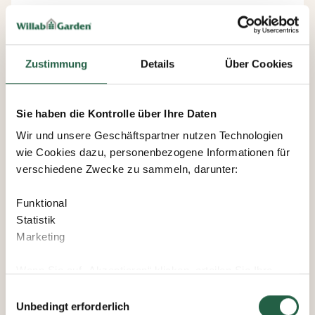
Mini-Gewächshaus mit 30 Töpfen
Zustimmung
Details
Über Cookies
ab
7 €
Sie haben die Kontrolle über Ihre Daten
Wir und unsere Geschäftspartner nutzen Technologien
wie Cookies dazu, personenbezogene Informationen für
verschiedene Zwecke zu sammeln, darunter:
Funktional
Statistik
Marketing
Wenn Sie auf „Akzeptieren“ klicken, erteilen Sie Ihre
Einwilligung für alle diese Zwecke. Sie können auch
Einwilligungsauswahl
entscheiden, welchen Zwecken Sie zustimmen, indem
Unbedingt erforderlich