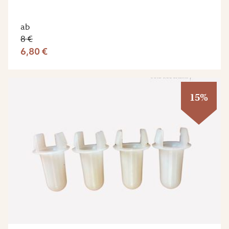
ab
8 €
6,80 €
15%