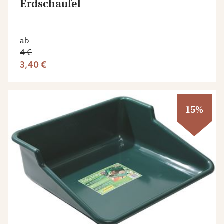
Erdschaufel
ab
4 €
3,40 €
15%