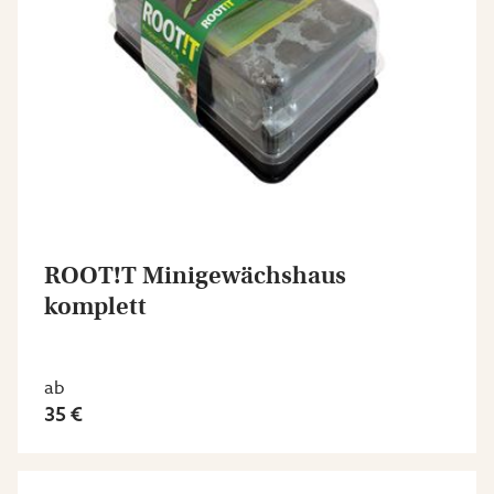
ROOT!T Minigewächshaus
komplett
ab
35 €