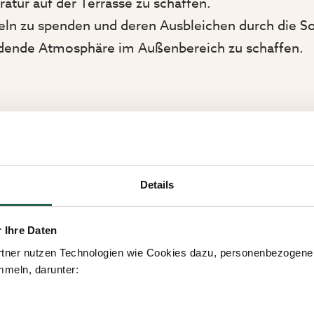
tur auf der Terrasse zu schaffen.
ln zu spenden und deren Ausbleichen durch die So
adende Atmosphäre im Außenbereich zu schaffen.
lität und Stil
ktische und flexible Lösung für alle, die mehr Pla
Details
inem seitlichen Mast statt an einer Mittelstange be
erden, ohne dass ein Schirmständer im Weg steht. 
r Ihre Daten
tner nutzen Technologien wie Cookies dazu, personenbezogene 
meln, darunter:
optimalen Sonnenschutz den ganzen Tag über.
ruktion für eine langlebige Nutzung.