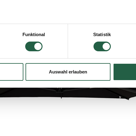
e moderne und elegante Optik.
icken, erteilen Sie Ihre Einwilligung für alle diese Zwecke. Sie
men, indem Sie das Kästchen neben dem Zweck anklicken und a
Funktional
Statistik
jederzeit widerrufen, indem Sie auf das kleine Symbol unten link
lten Sie weitere Informationen dazu, wie wir Cookies und ander
ten erfassen und verarbeiten.
Auswahl erlauben
 Google