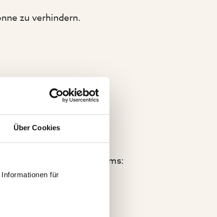
nne zu verhindern.
tz unter dem Sonnenschutz
Über Cookies
festigt ist, können
Vorteile eines Ampelschirms:
Informationen für