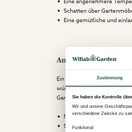
Eine angenehmere Tempera
Schatten über Gartenmöbe
Eine gemütliche und einl
Ampelschirme – Flexibi
Ein Ampelschirm ist eine pra
Zustimmung
wünschen. Da der Schirm an e
Gartenmöbel frei platziert w
Sie haben die Kontrolle übe
Wir und unsere Geschäftspar
verschiedene Zwecke zu sam
Neigungsverstellbar für 
Stabile und robuste Konst
Funktional