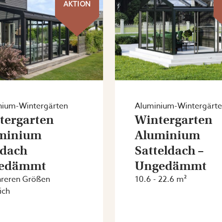
AKTION
nium-Wintergärten
Aluminium-Wintergärt
tergarten
Wintergarten
minium
Aluminium
tdach
Satteldach –
edämmt
Ungedämmt
hreren Größen
10.6 - 22.6 m²
ich