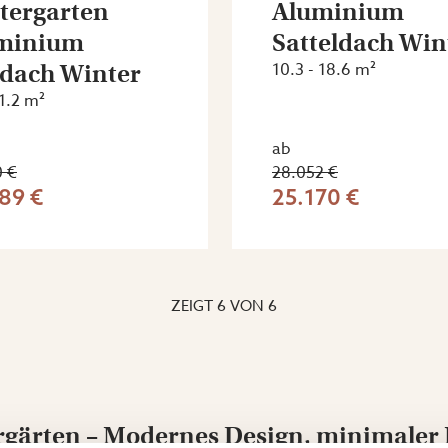
tergarten
Aluminium
minium
Satteldach Win
tdach Winter
10.3 - 18.6 m²
21.2 m²
ab
0 €
28.052 €
89 €
25.170 €
ZEIGT
6
VON
6
ärten – Modernes Design, minimaler