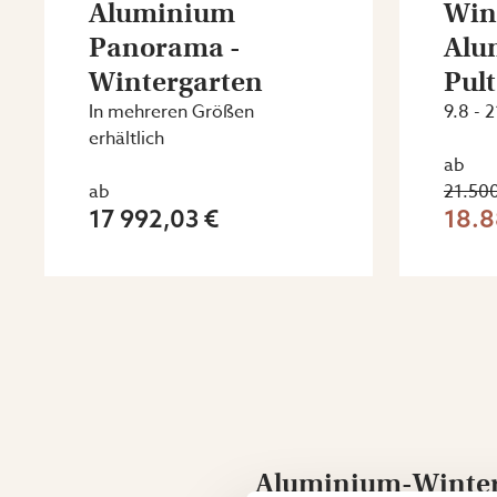
Aluminium
Win
Panorama -
Alu
Wintergarten
Pul
In mehreren Größen
9.8 - 
erhältlich
ab
ab
21.50
17 992,03 €
18.8
Aluminium-Winterg