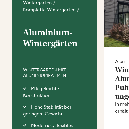
Wintergärten
Komplette Wintergärten
Aluminium-
Wintergärten
Alumi
Win
WINTERGARTEN MIT
ALUMINIUMRAHMEN
Alu
Pul
Pflegeleichte
ung
Konstruktion
In me
Hohe Stabilität bei
erhältl
geringem Gewicht
Modernes, flexibles