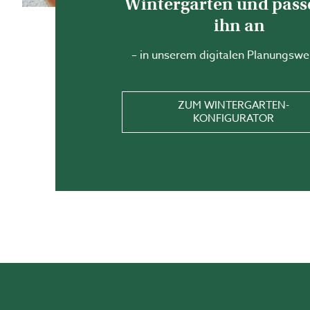
Wintergarten und pass
kalten Tagen.
ihn an
Satteldach (nicht isoliert)
zeitloser Gestaltung.
– in unserem digitalen Planungswe
PLANEN SIE
ZUM WINTERGARTEN-
KONFIGURATOR
Mit unserem benutzerfreu
online. Wählen Sie aus ver
Sie eine L
INVESTIEREN SIE IN EINEN 
Kontaktieren Sie uns
für ei