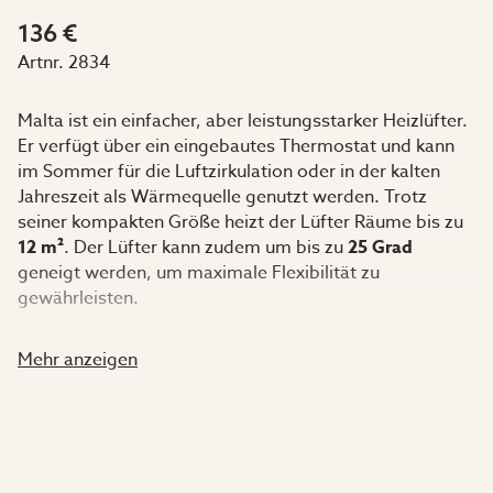
136 €
Artnr.
2834
Malta ist ein einfacher, aber leistungsstarker Heizlüfter.
Er verfügt über ein eingebautes Thermostat und kann
im Sommer für die Luftzirkulation oder in der kalten
Jahreszeit als Wärmequelle genutzt werden. Trotz
seiner kompakten Größe heizt der Lüfter Räume bis zu
12 m²
. Der Lüfter kann zudem um bis zu
25 Grad
geneigt werden, um maximale Flexibilität zu
gewährleisten.
Der Heizlüfter ist CE-zertifiziert, hat die Schutzklasse
Mehr anzeigen
IP24
und verfügt über einen Überhitzungsschutz.
Zudem bietet der Malta-Heizlüfter
2 Jahre Garantie
.
Maße: