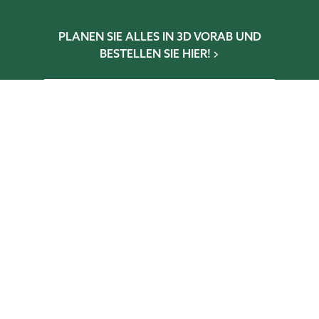
PLANEN SIE ALLES IN 3D VORAB UND
BESTELLEN SIE HIER!
Wintergarten-Konfigurator
Gewächshaus-Konfigurator
Glaselementkonfigurator
Terrassen-Konfigurator
NEWSLETTER