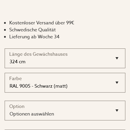
Saatbeets der Länge des Gewächshauses entsprechen
muss, um es aufzustellen. Montage mit Twist-in-Bolzen
(im Lieferumfang enthalten).
Kostenloser Versand über 99€
Schwedische Qualität
Wenn Sie die passende Länge für Ihr Gewächshaus
Lieferung ab Woche 34
nicht finden, wenden Sie sich an den Verkäufer, der
Ihnen bei der Suche nach dem richtigen Regal hilft.
Länge des Gewächshauses
Maße:
Tiefe: 50 cm
Farbe
Höhe: 8 cm
Tipp: Sie können auch eine schlaue Box in derselben
Option
Farbe dazu kaufen, die zur Aufbewahrung von
Optionen auswählen
Werkzeugen, Samen und ähnlichem verwendet werden
kann (nicht im Lieferumfang enthalten).