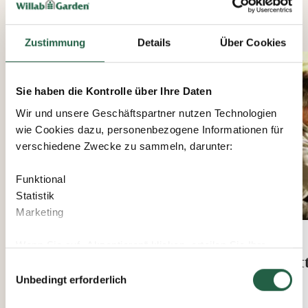
ÄHNLICHE PRODUKTE
Zustimmung
Details
Über Cookies
Sie haben die Kontrolle über Ihre Daten
Wir und unsere Geschäftspartner nutzen Technologien
wie Cookies dazu, personenbezogene Informationen für
verschiedene Zwecke zu sammeln, darunter:
Funktional
Statistik
Marketing
Green Room
Wenn Sie auf „Akzeptieren“ klicken, erteilen Sie Ihre
Saatbett für Gewächshaus
Git
Einwilligung für alle diese Zwecke. Sie können auch
Einwilligungsauswahl
entscheiden, welchen Zwecken Sie zustimmen, indem
Green Room
Unbedingt erforderlich
Sie das Kästchen neben dem Zweck anklicken und auf
Ab