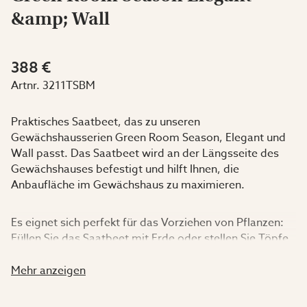
&amp; Wall
388 €
Artnr.
3211TSBM
Praktisches Saatbeet, das zu unseren
Gewächshausserien Green Room Season, Elegant und
Wall passt. Das Saatbeet wird an der Längsseite des
Gewächshauses befestigt und hilft Ihnen, die
Anbaufläche im Gewächshaus zu maximieren.
Es eignet sich perfekt für das Vorziehen von Pflanzen:
Füllen Sie das Saatbeet mit Erde oder stellen Sie Töpfe
hinein. Das Saatbeet besteht aus einem lackierten
Aluminiumrahmen mit einem Kunststoffboden. Wählen
Mehr anzeigen
Sie aus verschiedenen Farben und Längen, die zu Ihrem
Gewächshaus passen. Beachten Sie, dass die Länge des