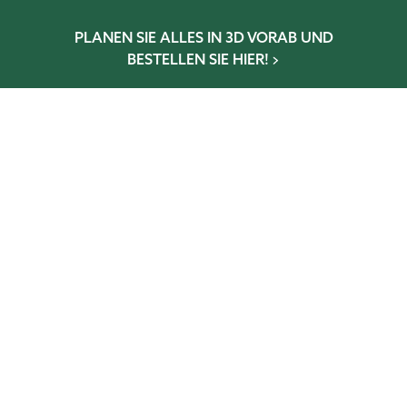
PLANEN SIE ALLES IN 3D VORAB UND
BESTELLEN SIE HIER!
Wintergarten-Konfigurator
Gewächshaus-Konfigurator
Glaselementkonfigurator
Terrassen-Konfigurator
NEWSLETTER