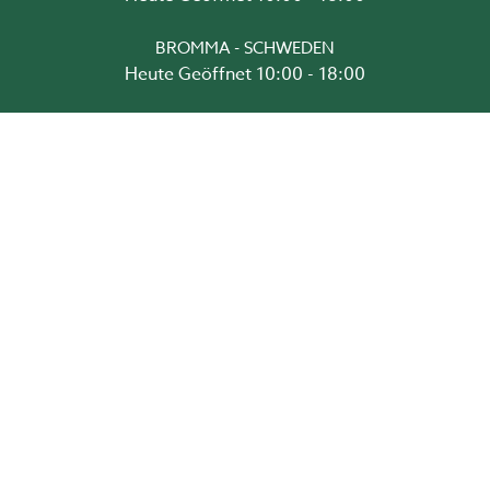
BROMMA - SCHWEDEN
Heute Geöffnet 10:00 - 18:00
DRAMMEN - NORWEGEN
Heute Geöffnet 10:00 - 18:00
GREVE - DÄNEMARK
Heute Geöffnet 10:00 - 18:00
HANNOVER
Heute Geöffnet 10:00 - 18:00
MUNKEDAL - SCHWEDEN
Heute Geöffnet 10:00 - 18:00
PLANEN SIE ALLES IN 3D VORAB UND