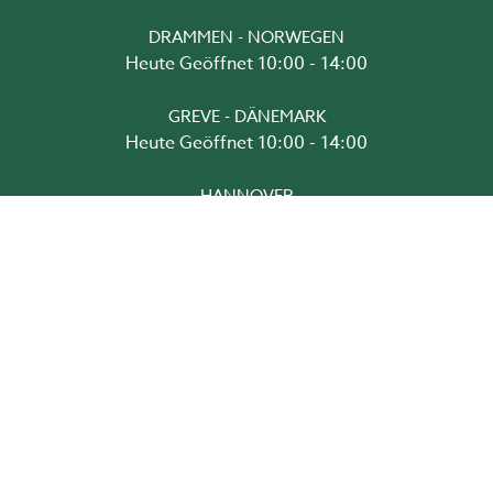
DRAMMEN - NORWEGEN
Heute Geöffnet 10:00 - 14:00
GREVE - DÄNEMARK
Heute Geöffnet 10:00 - 14:00
HANNOVER
Heute Geöffnet 10:00 - 14:00
MUNKEDAL - SCHWEDEN
Heute Geöffnet 10:00 - 14:00
PLANEN SIE ALLES IN 3D VORAB UND
BESTELLEN SIE HIER!