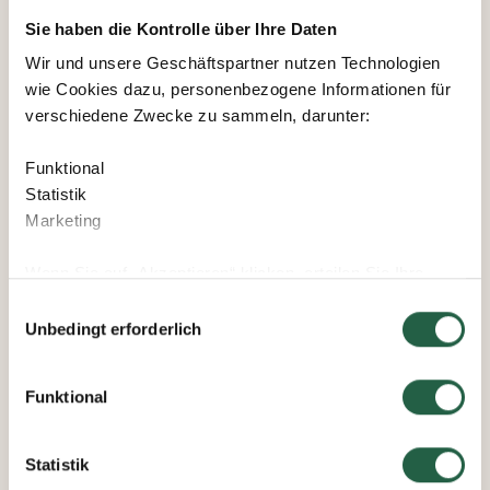
Sie haben die Kontrolle über Ihre Daten
Wir und unsere Geschäftspartner nutzen Technologien
wie Cookies dazu, personenbezogene Informationen für
verschiedene Zwecke zu sammeln, darunter:
Funktional
Statistik
Marketing
Wenn Sie auf „Akzeptieren“ klicken, erteilen Sie Ihre
Einwilligung für alle diese Zwecke. Sie können auch
Einwilligungsauswahl
entscheiden, welchen Zwecken Sie zustimmen, indem
Unbedingt erforderlich
Sie das Kästchen neben dem Zweck anklicken und auf
„Einstellungen speichern“ klicken.
Funktional
Sie können Ihre Einwilligung jederzeit widerrufen, indem
Sie auf das kleine Symbol unten links auf der Webseite
Statistik
klicken. Durch Klicken des Links erhalten Sie weitere