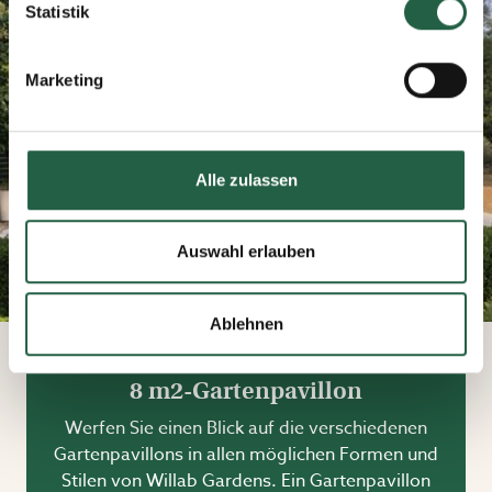
Sie auf das kleine Symbol unten links auf der Webseite
Statistik
klicken. Durch Klicken des Links erhalten Sie weitere
Informationen dazu, wie wir Cookies und andere
Marketing
Technologien einsetzen und wie wir personenbezogene
Daten erfassen und verarbeiten.
Mehr über Cookies erfahren
Alle zulassen
​Datenschutzerklärung von Google
Auswahl erlauben
Ablehnen
8 m2-Gartenpavillon
Werfen Sie einen Blick auf die verschiedenen
Gartenpavillons in allen möglichen Formen und
Stilen von Willab Gardens. Ein Gartenpavillon