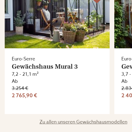
Euro-Serre
Euro
Gewächshaus Mural 3
Ge
7,2 - 21,1 m²
3,7 -
Ab
Ab
3.254 €
2.83
2 765,90 €
2 40
Zu allen unseren Gewächshausmodellen