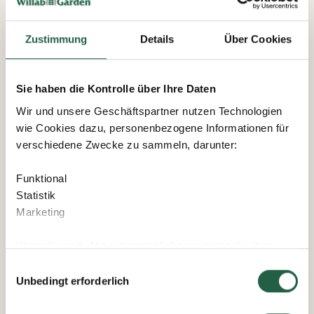
LESEN SIE MEHR
Zustimmung
Details
Über Cookies
Sie haben die Kontrolle über Ihre Daten
Wir und unsere Geschäftspartner nutzen Technologien
wie Cookies dazu, personenbezogene Informationen für
verschiedene Zwecke zu sammeln, darunter:
Funktional
Statistik
Marketing
Wenn Sie auf „Akzeptieren“ klicken, erteilen Sie Ihre
Einwilligung für alle diese Zwecke. Sie können auch
Einwilligungsauswahl
entscheiden, welchen Zwecken Sie zustimmen, indem
Unbedingt erforderlich
Sie das Kästchen neben dem Zweck anklicken und auf
„Einstellungen speichern“ klicken.