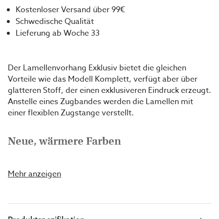
Kostenloser Versand über 99€
Schwedische Qualität
Lieferung ab Woche 33
Der Lamellenvorhang Exklusiv bietet die gleichen
Vorteile wie das Modell Komplett, verfügt aber über
glatteren Stoff, der einen exklusiveren Eindruck erzeugt.
Anstelle eines Zugbandes werden die Lamellen mit
einer flexiblen Zugstange verstellt.
Neue, wärmere Farben
Neben den Farben Grau und Off-White führen wir nun
endlich unsere Lamellgardinen in den Farben Beige und
Mehr anzeigen
Hellbeige ein. Die warmen Töne vermitteln einen
ruhigen und einladenden Eindruck, der sich oft mit
bestehender Einrichtung oder Naturmaterialien
kombinieren lässt.