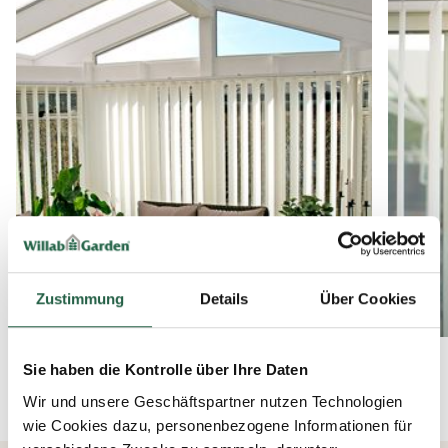
Wenn unsere Standardbreiten der
Lamellenschiene nicht passen, kann diese auch gekürzt
werden. Das ist zwar ein wenig mehr Arbeit, Sie finden
aber eine detaillierte Beschreibung, wie Sie die
Lamellenvorhänge auf Ihre gewünschte Länge
zuschneiden.
Zustimmung
Details
Über Cookies
Weitere Bilder
Sie haben die Kontrolle über Ihre Daten
Wir und unsere Geschäftspartner nutzen Technologien
wie Cookies dazu, personenbezogene Informationen für