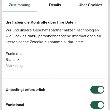
Zustimmung
Details
Über Cookies
HÄUFIG GESTELLTE FRAGEN UND ANTWORTEN
Sie haben die Kontrolle über Ihre Daten
Wir und unsere Geschäftspartner nutzen Technologien
wie Cookies dazu, personenbezogene Informationen für
verschiedene Zwecke zu sammeln, darunter:
Sind Montageanleitungen enthalten?
Funktional
Statistik
Was ist der U-Wert?
Marketing
Wenn Sie auf „Akzeptieren“ klicken, erteilen Sie Ihre
Einwilligung für alle diese Zwecke. Sie können auch
Was ist der Unterschied zwischen einem
Einwilligungsauswahl
entscheiden, welchen Zwecken Sie zustimmen, indem
Wintergarten und einem Gewächshaus?
Unbedingt erforderlich
Sie das Kästchen neben dem Zweck anklicken und auf
„Einstellungen speichern“ klicken.
Funktional
Welche Dachneigung sollte man haben?