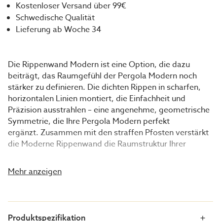
Kostenloser Versand über 99€
Schwedische Qualität
Lieferung ab Woche 34
Die Rippenwand Modern ist eine Option, die dazu
beiträgt, das Raumgefühl der Pergola Modern noch
stärker zu definieren. Die dichten Rippen in scharfen,
horizontalen Linien montiert, die Einfachheit und
Präzision ausstrahlen – eine angenehme, geometrische
Symmetrie, die Ihre Pergola Modern perfekt
ergänzt. Zusammen mit den straffen Pfosten verstärkt
die Moderne Rippenwand die Raumstruktur Ihrer
Pergola und vermittelt Ihnen den Eindruck, in einem
gemütlichen Raum im Freien zu sitzen.
Mehr anzeigen
Die Lamellenwand wird unmontiert als kompletter
Bausatz geliefert. Die Lamellen sind 3600 mm lang und
müssen daher möglicherweise auf die richtige Länge
Produktspezifikation