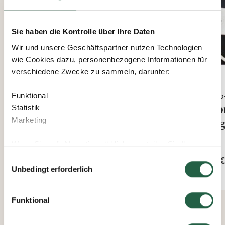
Sie haben die Kontrolle über Ihre Daten
Wir und unsere Geschäftspartner nutzen Technologien
wie Cookies dazu, personenbezogene Informationen für
verschiedene Zwecke zu sammeln, darunter:
Green Room
Euro
Funktional
Montageplatte Green Room –
Mon
Statistik
Marketing
Aluminium
Lag
Wenn Sie auf „Akzeptieren“ klicken, erteilen Sie Ihre
Ab
Ab
Einwilligung für alle diese Zwecke. Sie können auch
58 €
83 €
Einwilligungsauswahl
entscheiden, welchen Zwecken Sie zustimmen, indem
Unbedingt erforderlich
Sie das Kästchen neben dem Zweck anklicken und auf
„Einstellungen speichern“ klicken.
Funktional
Sie können Ihre Einwilligung jederzeit widerrufen, indem