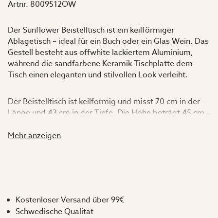
Artnr.
8009512OW
Der Sunflower Beistelltisch ist ein keilförmiger
Ablagetisch – ideal für ein Buch oder ein Glas Wein. Das
Gestell besteht aus offwhite lackiertem Aluminium,
während die sandfarbene Keramik-Tischplatte dem
Tisch einen eleganten und stilvollen Look verleiht.
Der Beistelltisch ist keilförmig und misst 70 cm in der
Länge und 43 cm in der Tiefe. Die Höhe beträgt 45 cm –
perfekt als niedrige Ablagefläche.
Mehr anzeigen
Kombinieren Sie den Tisch gerne mit dem Sunflower
Relaxsessel oder dem Sunflower Sessel. Natürlich lässt
sich dieser Beistelltisch auch mit anderen Möbeln oder
Sofas aus dem Garden Living Sortiment kombinieren –
Sie entscheiden!
Kostenloser Versand über 99€
Schwedische Qualität