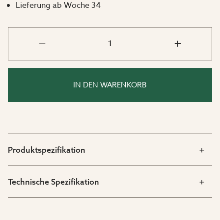
Pflegeleicht
Lieferung ab Woche 34
Sowohl das Aluminiumgestell als auch die
Keramikplatte bestehen aus pflegeleichten Materialien
– genau wie es bei Outdoor-Möbeln sein sollte!
Wischen Sie Tischplatte und Beine bei Bedarf einfach
mit einem Tuch und lauwarmem Wasser ab.
IN DEN WARENKORB
Produktspezifikation
Technische Spezifikation