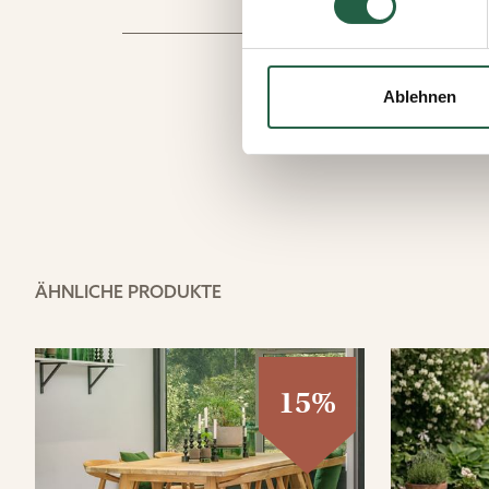
Sie können Ihre Einwilligung 
Durch Klicken des Links erha
wie wir personenbezogene Da
Ablehnen
Mehr über Cookies erfahren
​Datenschutzerklärung von
ÄHNLICHE PRODUKTE
15%