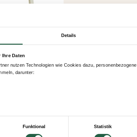
Details
r Ihre Daten
tner nutzen Technologien wie Cookies dazu, personenbezogene 
meln, darunter:
icken, erteilen Sie Ihre Einwilligung für alle diese Zwecke. Sie
men, indem Sie das Kästchen neben dem Zweck anklicken und a
Funktional
Statistik