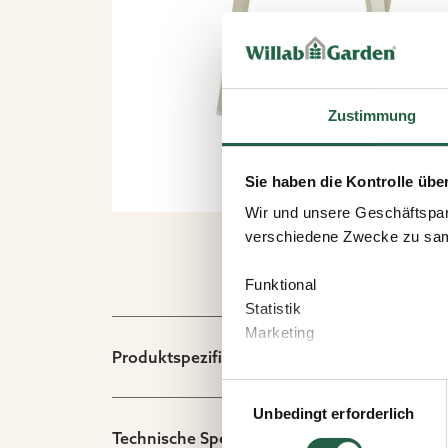
Zustimmung
Sie haben die Kontrolle übe
Wir und unsere Geschäftspar
verschiedene Zwecke zu sam
Funktional
Statistik
Marketing
Produktspezifikation
Wenn Sie auf „Akzeptieren“ kl
Einwilligungsauswahl
welchen Zwecken Sie zustim
Unbedingt erforderlich
speichern“ klicken.
Technische Spezifikation