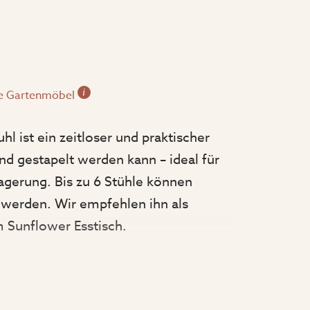
i
e Gartenmöbel
l ist ein zeitloser und praktischer
end gestapelt werden kann – ideal für
agerung. Bis zu 6 Stühle können
 werden. Wir empfehlen ihn als
 Sunflower Esstisch.
reit, 68 cm tief und hat eine angenehm
ehne mit einer Gesamthöhe von 95