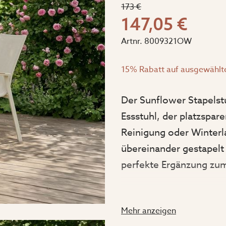
173 €
147,05 €
Artnr.
8009321OW
15% Rabatt auf ausgewählt
Der Sunflower Stapelstuh
Essstuhl, der platzspar
Reinigung oder Winterl
übereinander gestapelt
perfekte Ergänzung zum
Der Stuhl ist 56,5 cm b
Mehr anzeigen
umschließende Rückenl