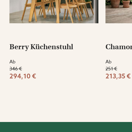
Berry Küchenstuhl
Chamom
Ab
Ab
346 €
251 €
294,10 €
213,35 €