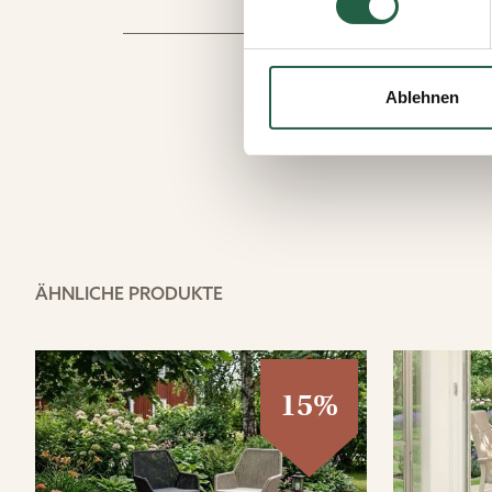
Sie können Ihre Einwilligung 
Durch Klicken des Links erha
wie wir personenbezogene Da
Ablehnen
Mehr über Cookies erfahren
​Datenschutzerklärung von
ÄHNLICHE PRODUKTE
15%