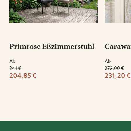
Primrose Eßzimmerstuhl
Caraway
Ab
Ab
241 €
272,00 €
204,85 €
231,20 €