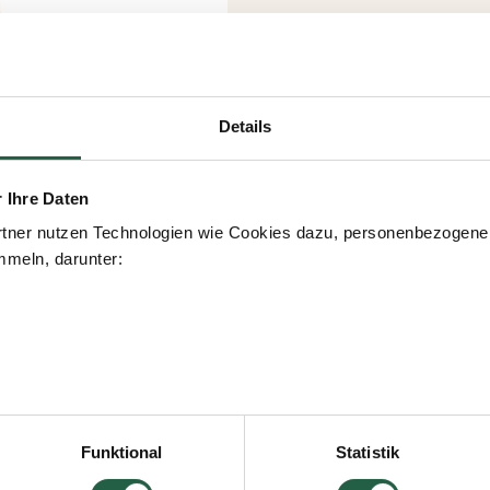
Details
r Ihre Daten
tner nutzen Technologien wie Cookies dazu, personenbezogene 
meln, darunter:
icken, erteilen Sie Ihre Einwilligung für alle diese Zwecke. Sie
men, indem Sie das Kästchen neben dem Zweck anklicken und a
Funktional
Statistik