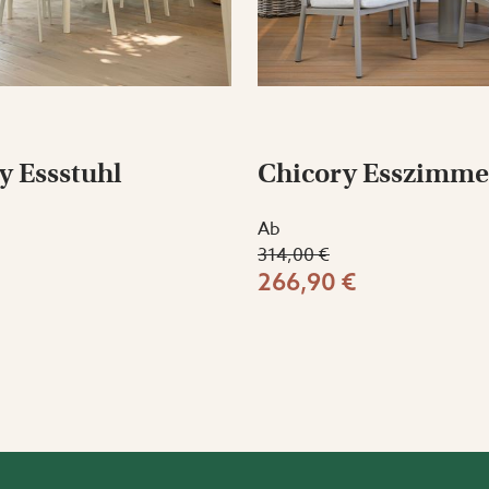
 Essstuhl
Chicory Esszimme
Ab
314,00 €
266,90 €