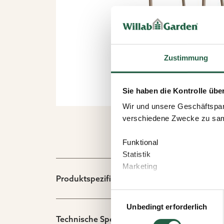
Zustimmung
Sie haben die Kontrolle übe
Wir und unsere Geschäftspar
verschiedene Zwecke zu sam
Funktional
Statistik
Marketing
Produktspezifikation
Wenn Sie auf „Akzeptieren“ kl
Einwilligungsauswahl
welchen Zwecken Sie zustim
Unbedingt erforderlich
speichern“ klicken.
Technische Spezifikation