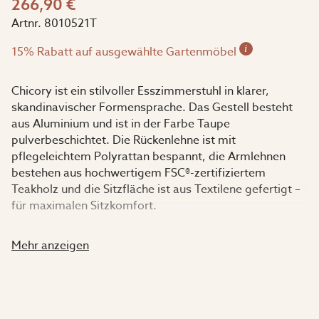
266,90 €
Artnr.
8010521T
i
15% Rabatt auf ausgewählte Gartenmöbel
Chicory ist ein stilvoller Esszimmerstuhl in klarer,
skandinavischer Formensprache. Das Gestell besteht
aus Aluminium und ist in der Farbe Taupe
pulverbeschichtet. Die Rückenlehne ist mit
pflegeleichtem Polyrattan bespannt, die Armlehnen
bestehen aus hochwertigem FSC®-zertifiziertem
Teakholz und die Sitzfläche ist aus Textilene gefertigt –
für maximalen Sitzkomfort.
Dieser Stuhl wurde speziell für den Chicory-Esstisch
Mehr anzeigen
entworfen, lässt sich aber ebenso gut mit anderen
Tischen aus dem Garden Living Sortiment kombinieren.
Ein nachhaltig konstruierter Stuhl