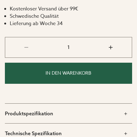
Kostenloser Versand über 99€
Das lackierte Aluminiumgestell ist nicht nur besonders
Schwedische Qualität
pflegeleicht und absolut rostfrei – es macht den Stuhl
Lieferung ab Woche 34
auch leicht und einfach zu bewegen, etwa für die
Wintereinlagerung. Die graue Polyrattan-Bespannung
ist schmutzabweisend, witterungsbeständig und
resistenter gegen Schimmel und Algen als echtes
Rattan. In Kombination mit schnell trocknenden
Sitzflächen ist der Chicory-Stuhl die ideale Wahl für alle,
die mehr Zeit mit Familie und Freunden und weniger
IN DEN WARENKORB
mit Pflege verbringen möchten.
Maße:
Breite:
67,5 cm
Tiefe:
70,5 cm
Produktspezifikation
Höhe:
82,5 cm
Technische Spezifikation