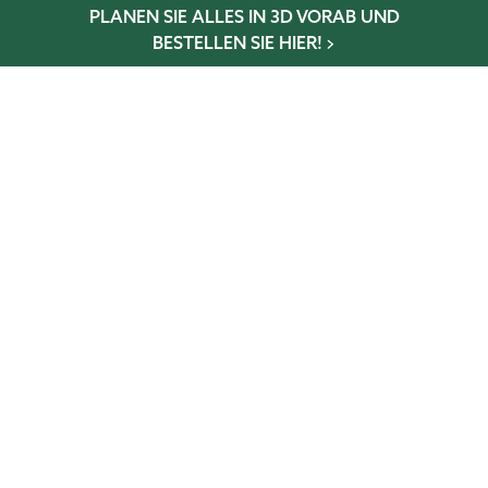
PLANEN SIE ALLES IN 3D VORAB UND
BESTELLEN SIE HIER!
Wintergarten-Konfigurator
Gewächshaus-Konfigurator
Glaselementkonfigurator
Terrassen-Konfigurator
NEWSLETTER
Abonniere und verpasse keine