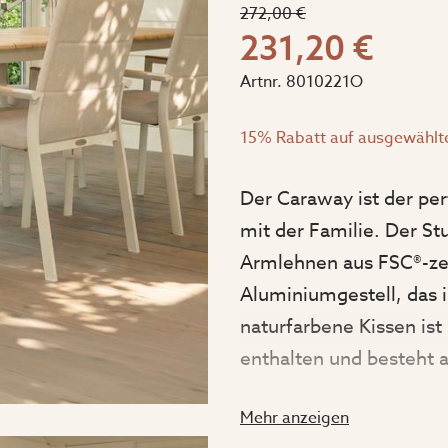
272,00 €
231,20 €
Artnr.
8010221O
15% Rabatt auf ausgewählt
Der Caraway ist der pe
mit der Familie. Der St
Armlehnen aus FSC®-zer
Aluminiumgestell, das i
naturfarbene Kissen ist
enthalten und besteht
Foam®. Der Stuhl hat ei
Mehr anzeigen
68 cm und eine Gesam