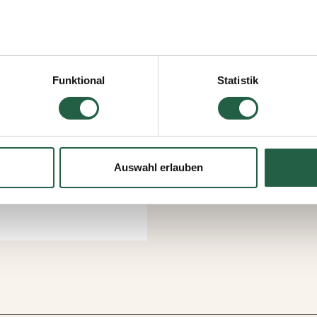
icken, erteilen Sie Ihre Einwilligung für alle diese Zwecke. Sie
men, indem Sie das Kästchen neben dem Zweck anklicken und a
Funktional
Statistik
jederzeit widerrufen, indem Sie auf das kleine Symbol unten link
lten Sie weitere Informationen dazu, wie wir Cookies und ander
ten erfassen und verarbeiten.
Auswahl erlauben
 Google