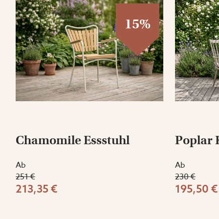
15%
Chamomile Essstuhl
Poplar 
Ab
Ab
251 €
230 €
213,35 €
195,50 €