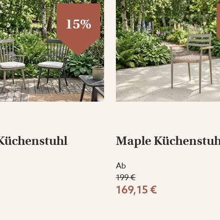
15%
Küchenstuhl
Maple Küchenstuh
Ab
199 €
169,15 €