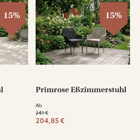
15%
15%
l
Primrose Eßzimmerstuhl
Ab
241 €
204,85 €