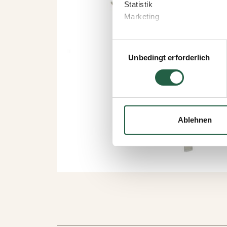
Statistik
Marketing
Wenn Sie auf „Akzeptieren“ kl
Einwilligungsauswahl
welchen Zwecken Sie zustim
Unbedingt erforderlich
speichern“ klicken.
Sie können Ihre Einwilligung 
Durch Klicken des Links erha
wie wir personenbezogene Da
Ablehnen
Mehr über Cookies erfahren
​Datenschutzerklärung von