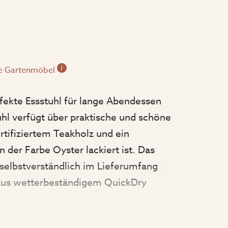
i
e Gartenmöbel
rfekte Essstuhl für lange Abendessen
uhl verfügt über praktische und schöne
tifiziertem Teakholz und ein
n der Farbe Oyster lackiert ist. Das
 selbstverständlich im Lieferumfang
 aus wetterbeständigem QuickDry
ne Breite von 63 cm, eine Tiefe von
thöhe von 93 cm.