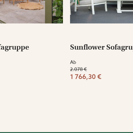
fagruppe
Sunflower Sofagr
Ab
2.078 €
1 766,30 €