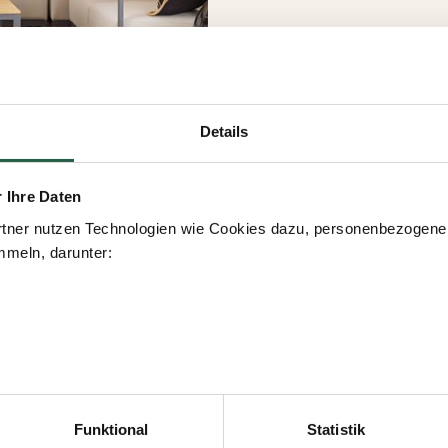
Details
r Ihre Daten
tner nutzen Technologien wie Cookies dazu, personenbezogene 
meln, darunter:
icken, erteilen Sie Ihre Einwilligung für alle diese Zwecke. Sie
men, indem Sie das Kästchen neben dem Zweck anklicken und a
Funktional
Statistik