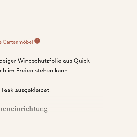
i
e Gartenmöbel
eiger Windschutzfolie aus Quick
ch im Freien stehen kann.
Teak ausgekleidet.
neneinrichtung
ne Lounge-Gruppe, die aus