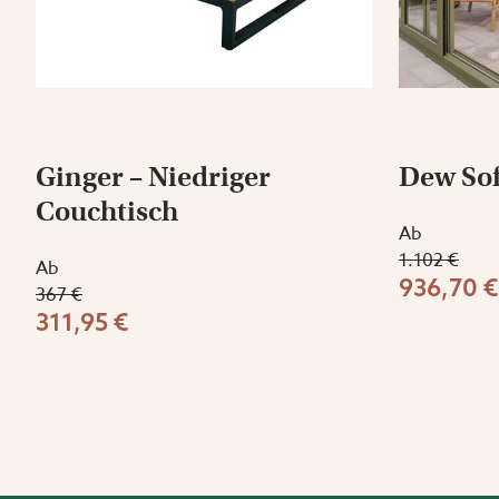
Ginger – Niedriger
Dew So
Couchtisch
Ab
1.102 €
Ab
936,70 €
367 €
311,95 €