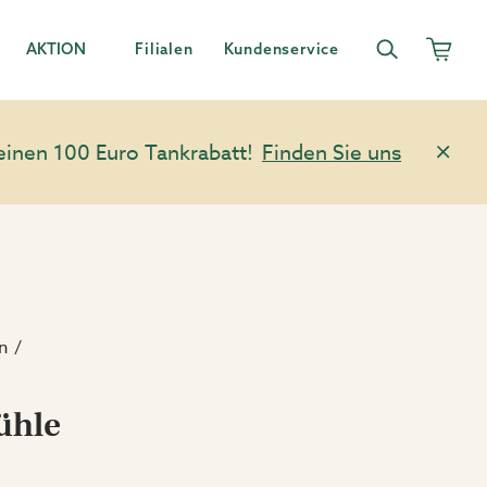
AKTION
Filialen
Kundenservice
einen 100 Euro Tankrabatt!
Finden Sie uns
n
ühle