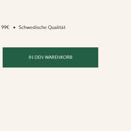
besteht und Sie können Ihr eigenes
zusammenstellen. Die Serie bietet 4
ente, einen Sessel und drei
 99€
Schwedische Qualität
he. Das zweite Produktbild zeigt
ne Kombination.
IN DEN WARENKORB
T: 86 cm