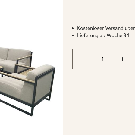
verschiedenen Modulen 
Sofa nach Ihren Maßen 
verschiedene Sofa-Elem
Kostenloser Versand über
verschiedene Couchtisc
Lieferung ab Woche 34
einen Vorschlag für ei
Maße:
H: 74 cm x B: 78 cm x 