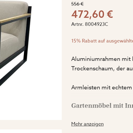
556 €
472,60 €
Artnr.
8004923C
15% Rabatt auf ausgewählt
Aluminiumrahmen mit b
Trockenschaum, der au
Armleisten mit echtem 
Gartenmöbel mit In
Die Serie Ginger ist ei
Mehr anzeigen