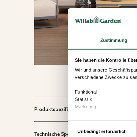
Zustimmung
Sie haben die Kontrolle übe
Wir und unsere Geschäftspar
verschiedene Zwecke zu sam
Funktional
Statistik
Marketing
Produktspezifikation
Wenn Sie auf „Akzeptieren“ kl
Einwilligungsauswahl
welchen Zwecken Sie zustim
Unbedingt erforderlich
Technische Spezifikation
speichern“ klicken.