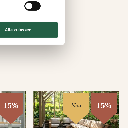
s auf der Webseite klicken.
e Technologien einsetzen und
Alle zulassen
15%
15%
Neu