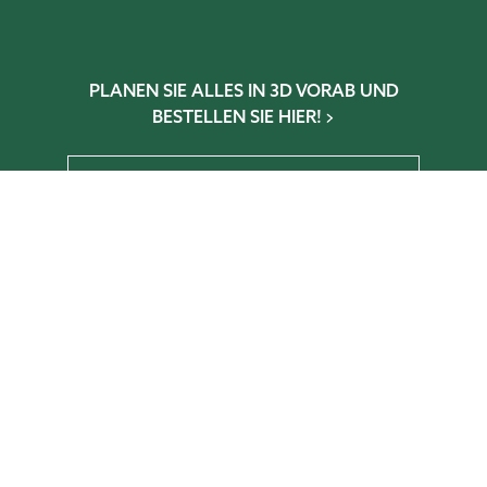
PLANEN SIE ALLES IN 3D VORAB UND
BESTELLEN SIE HIER!
Wintergarten-Konfigurator
Gewächshaus-Konfigurator
Glaselementkonfigurator
Terrassen-Konfigurator