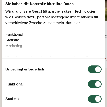
Sie haben die Kontrolle über Ihre Daten
Wir und unsere Geschäftspartner nutzen Technologien
wie Cookies dazu, personenbezogene Informationen für
verschiedene Zwecke zu sammeln, darunter:
Funktional
Fig Pouf
Bum
Statistik
Marketing
Ab
Ab
146 €
409 
Wenn Sie auf „Akzeptieren“ klicken, erteilen Sie Ihre
124,10 €
347,
Einwilligung für alle diese Zwecke. Sie können auch
Einwilligungsauswahl
entscheiden, welchen Zwecken Sie zustimmen, indem
Unbedingt erforderlich
Sie das Kästchen neben dem Zweck anklicken und auf
„Einstellungen speichern“ klicken.
Funktional
Sie können Ihre Einwilligung jederzeit widerrufen, indem
Sie auf das kleine Symbol unten links auf der Webseite
Statistik
klicken. Durch Klicken des Links erhalten Sie weitere