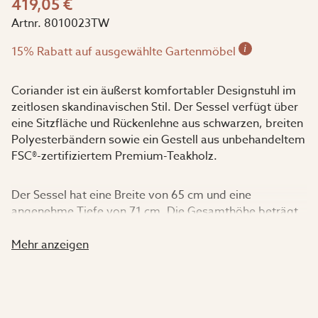
419,05 €
Artnr.
8010023TW
i
15% Rabatt auf ausgewählte Gartenmöbel
Coriander ist ein äußerst komfortabler Designstuhl im
zeitlosen skandinavischen Stil. Der Sessel verfügt über
eine Sitzfläche und Rückenlehne aus schwarzen, breiten
Polyesterbändern sowie ein Gestell aus unbehandeltem
FSC®-zertifiziertem Premium-Teakholz.
Der Sessel hat eine Breite von 65 cm und eine
angenehme Tiefe von 71 cm. Die Gesamthöhe beträgt
81 cm.
Mehr anzeigen
Ergänzen Sie den Sessel gerne mit dem Coriander 2-
Sitzer-Sofa im gleichen Stil, um eine vollständige
Loungegruppe zu schaffen. Im Sortiment von Garden
Living finden Sie außerdem verschiedene Beistell- und