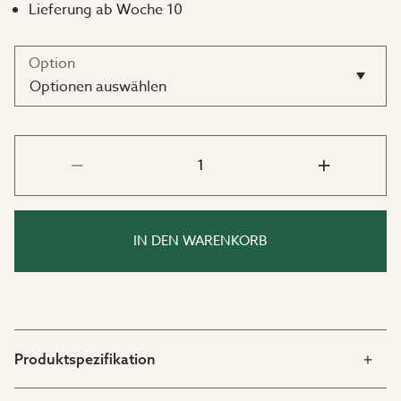
Lieferung ab Woche 10
lässt.
Option
Das Polster ist für den Außenbereich geeignet, sollte
jedoch zum Schutz von Farbe und Qualität bei
Optionen auswählen
Nichtgebrauch trocken und geschützt aufbewahrt
werden, beispielsweise in einer Auflagenbox oder im
Innenbereich. Ergänzen Sie es gerne mit der Kale
Auflagenbox für eine praktische und geschützte
Aufbewahrung.
Das Polster wird separat verkauft und ist die perfekte
IN DEN WARENKORB
Ergänzung für alle, die den Komfort ihres Liegestuhls
maximieren möchten.
Produktspezifikation