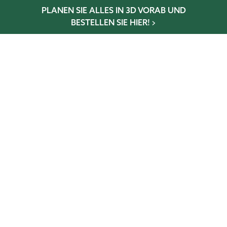
PLANEN SIE ALLES IN 3D VORAB UND
BESTELLEN SIE HIER!
Wintergarten-Konfigurator
Gewächshaus-Konfigurator
Glaselementkonfigurator
Terrassen-Konfigurator
NEWSLETTER
Abonniere und verpasse keine