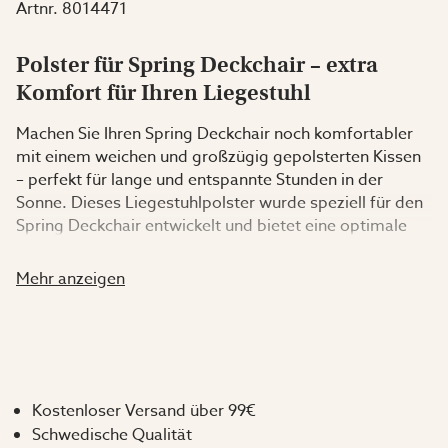
Artnr.
8014471
Polster für Spring Deckchair – extra
Komfort für Ihren Liegestuhl
Machen Sie Ihren Spring Deckchair noch komfortabler
mit einem weichen und großzügig gepolsterten Kissen
– perfekt für lange und entspannte Stunden in der
Sonne. Dieses Liegestuhlpolster wurde speziell für den
Spring Deckchair entwickelt und bietet eine optimale
Passform, die sowohl den Komfort als auch das
Gesamtgefühl verbessert.
Mehr anzeigen
Das Polster ist großzügig dimensioniert und bietet eine
angenehme Unterstützung für den ganzen Körper –
ideal zum Entspannen auf der Terrasse, dem Balkon
oder im Garten. Der strukturierte Stoff in der modernen
Kostenloser Versand über 99€
Farbe Greige sorgt für eine stilvolle und zeitlose Optik,
Schwedische Qualität
die sich leicht mit anderen Gartenmöbeln kombinieren