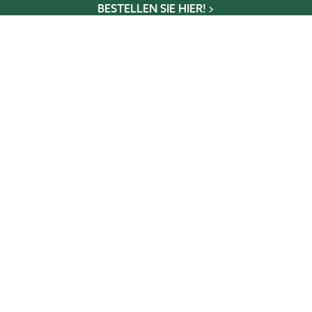
BESTELLEN SIE HIER!
Wintergarten-Konfigurator
Gewächshaus-Konfigurator
Glaselementkonfigurator
Terrassen-Konfigurator
NEWSLETTER
Abonniere und verpasse keine
Schnäppchen, Angebote und Tipps mehr!