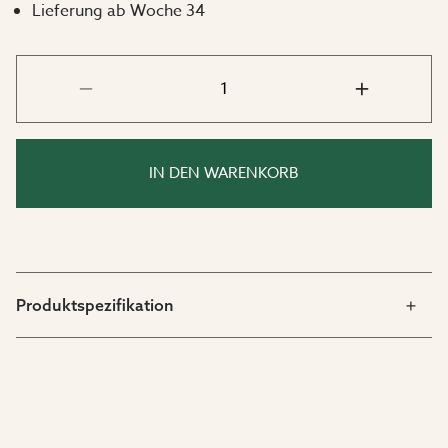
Lieferung ab Woche 34
Das Set beinhaltet:
1 x Berry Esstisch aus echtem Premium-Teak
6 x Berry Stuhl aus echtem Premium-Teak
IN DEN WARENKORB
Maße:
Berry Esstisch: L: 220 cm x B: 110 cm x H: 75 cm
Berry Stuhl: H: 76 cm x B: 55 cm x T: 54 cm
Produktspezifikation