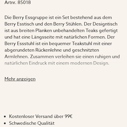
Artnr.
85018
Die Berry Essgruppe ist ein Set bestehend aus dem
Berry Esstisch und den Berry Stühlen. Der Designtisch
ist aus breiten Planken unbehandelten Teaks gefertigt
und hat eine Längsseite mit natürlichen Formen. Der
Berry Essstuhl ist ein bequemer Teakstuhl mit einer
abgerundeten Rückenlehne und geschnitzten
Armlehnen. Zusammen verleihen sie einen ruhigen und
natürlichen Eindruck mit einem modernen Design.
Sowohl die Stühle als auch der Tisch können auch
Mehr anzeigen
separat gekauft werden.
Spezifikation:
Tisch und Stühle sind aus FSC-zertifiziertem und
Kostenloser Versand über 99€
unbehandeltem Premium-Teak gefertigt.
Schwedische Qualität