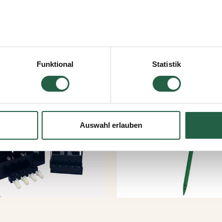
icken, erteilen Sie Ihre Einwilligung für alle diese Zwecke. Sie
men, indem Sie das Kästchen neben dem Zweck anklicken und a
Funktional
Statistik
jederzeit widerrufen, indem Sie auf das kleine Symbol unten link
lten Sie weitere Informationen dazu, wie wir Cookies und ander
15%
ten erfassen und verarbeiten.
Auswahl erlauben
 Google