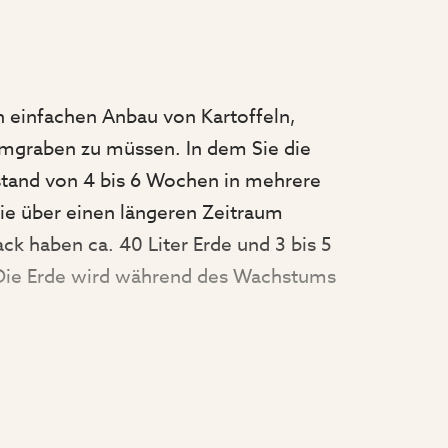
n einfachen Anbau von Kartoffeln,
mgraben zu müssen. In dem Sie die
stand von 4 bis 6 Wochen in mehrere
ie über einen längeren Zeitraum
ack haben ca. 40 Liter Erde und 3 bis 5
. Die Erde wird während des Wachstums
d die Kartoffeln sind fertig zum
n verwelkt sind. Aus starkem, UV-
n hergestellt, wodurch man sie leicht