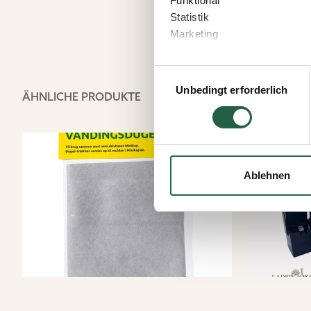
Funktional
Statistik
Marketing
Wenn Sie auf „Akzeptieren“ kl
Einwilligungsauswahl
welchen Zwecken Sie zustim
Unbedingt erforderlich
ÄHNLICHE PRODUKTE
speichern“ klicken.
Sie können Ihre Einwilligung 
Durch Klicken des Links erha
wie wir personenbezogene Da
Ablehnen
Mehr über Cookies erfahren
​Datenschutzerklärung von