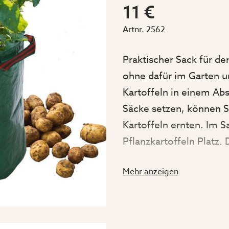
11 €
Artnr.
2562
Praktischer Sack für de
ohne dafür im Garten u
Kartoffeln in einem Ab
Säcke setzen, können S
Kartoffeln ernten. Im S
Pflanzkartoffeln Platz
allmählich aufgefüllt un
Mehr anzeigen
Ernten, wenn die Blüte
geschütztem Polyethyle
bewegen kann.