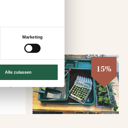
 können auch entscheiden,
uf „Einstellungen
Marketing
s auf der Webseite klicken.
e Technologien einsetzen und
15%
15%
Alle zulassen