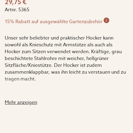
29,75 €
Artnr.
5365
i
15% Rabatt auf ausgewählte Gartenzubehör
Unser sehr beliebter und praktischer Hocker kann
sowohl als Knieschutz mit Armstütze als auch als
Hocker zum Sitzen verwendet werden. Kräftige, grau
beschichtete Stahlrohre mit weicher, hellgrüner
Sitzfläche/Kniestütze. Der Hocker ist zudem
zusammenklappbar, was ihn leicht zu verstauen und zu
tragen macht.
Maße:
Mehr anzeigen
Ausgeklappt: H50 x B60 x T26cm.
Zusammenfaltbar: H12 x B61,5 x T26cm.
Sitzfläche: B40,5 x T17cm