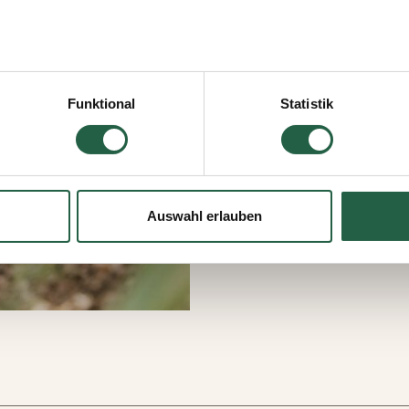
icken, erteilen Sie Ihre Einwilligung für alle diese Zwecke. Sie
men, indem Sie das Kästchen neben dem Zweck anklicken und a
Funktional
Statistik
jederzeit widerrufen, indem Sie auf das kleine Symbol unten link
lten Sie weitere Informationen dazu, wie wir Cookies und ander
ten erfassen und verarbeiten.
Auswahl erlauben
 Google