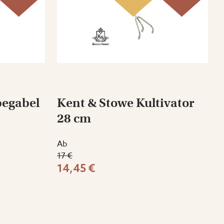
begabel
Kent & Stowe Kultivator
28 cm
Ab
17 €
14,45 €