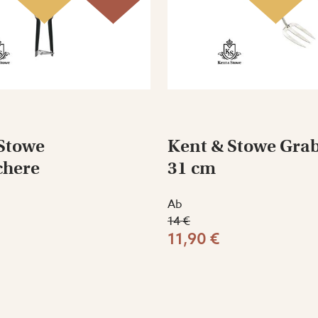
Stowe
Kent & Stowe Gra
chere
31 cm
Ab
14 €
11,90 €