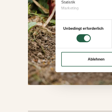
Statistik
Marketing
Wenn Sie auf „Akzeptieren“ kl
Einwilligungsauswahl
welchen Zwecken Sie zustim
Unbedingt erforderlich
speichern“ klicken.
Sie können Ihre Einwilligung 
Durch Klicken des Links erha
wie wir personenbezogene Da
Ablehnen
Mehr über Cookies erfahren
​Datenschutzerklärung von