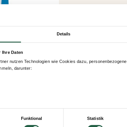
Details
r Ihre Daten
tner nutzen Technologien wie Cookies dazu, personenbezogene 
meln, darunter:
icken, erteilen Sie Ihre Einwilligung für alle diese Zwecke. Sie
men, indem Sie das Kästchen neben dem Zweck anklicken und a
Funktional
Statistik