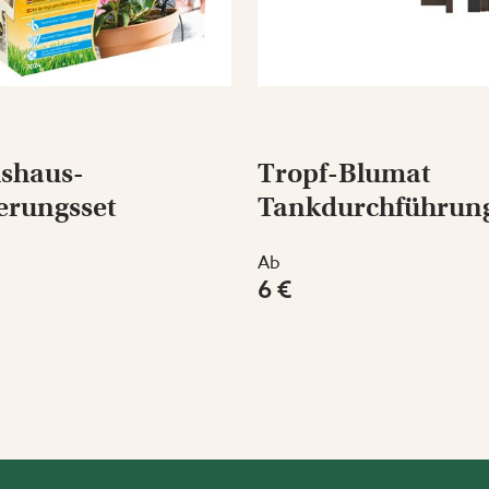
shaus-
Tropf-Blumat
erungsset
Tankdurchführun
Ab
6 €