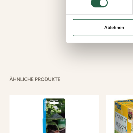
Sie können Ihre Einwilligung 
Durch Klicken des Links erha
wie wir personenbezogene Da
Ablehnen
Mehr über Cookies erfahren
​Datenschutzerklärung von
ÄHNLICHE PRODUKTE