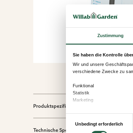
Zustimmung
Sie haben die Kontrolle übe
Wir und unsere Geschäftspar
verschiedene Zwecke zu sam
Funktional
Statistik
Marketing
Produktspezifikation
Wenn Sie auf „Akzeptieren“ kl
Einwilligungsauswahl
welchen Zwecken Sie zustim
Unbedingt erforderlich
speichern“ klicken.
Technische Spezifikation