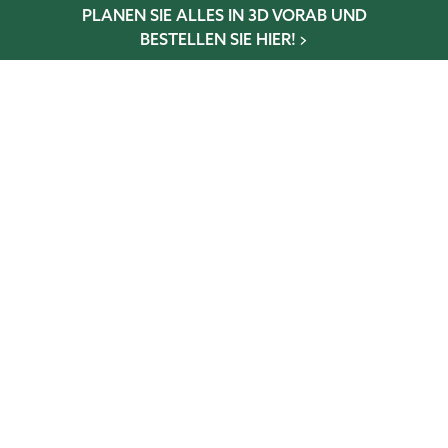
PLANEN SIE ALLES IN 3D VORAB UND
BESTELLEN SIE HIER!
Wintergarten-Konfigurator
Gewächshaus-Konfigurator
Glaselementkonfigurator
Terrassen-Konfigurator
NEWSLETTER
Abonniere und verpasse keine