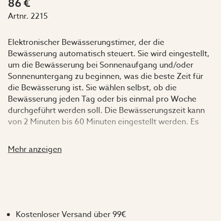
86 €
Artnr.
2215
Elektronischer Bewässerungstimer, der die
Bewässerung automatisch steuert. Sie wird eingestellt,
um die Bewässerung bei Sonnenaufgang und/oder
Sonnenuntergang zu beginnen, was die beste Zeit für
die Bewässerung ist. Sie wählen selbst, ob die
Bewässerung jeden Tag oder bis einmal pro Woche
durchgeführt werden soll. Die Bewässerungszeit kann
von 2 Minuten bis 60 Minuten eingestellt werden. Es
gibt auch einen Knopf für die sofortige Bewässerung für
10, 30 oder 60 Minuten. Der Bewässerungstimer wird
Mehr anzeigen
von zwei AA Alkali-Batterien (nicht enthalten)
betrieben. Wenn diese nur noch schwach geladen sind,
wird es auf dem Bedienfeld angezeigt. Er muss an einen
Wasserhahn angeschraubt werden, so dass er
ordentlich fest sitzt. Einlaufdurchmesser 1/2", 3/4" oder
1".
Kostenloser Versand über 99€