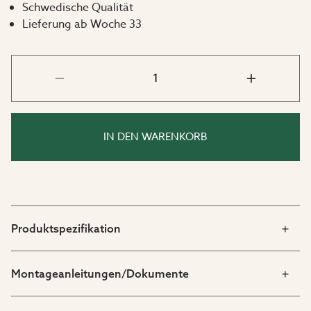
Schwedische Qualität
Lieferung ab Woche 33
Gut zu wissen:
Unser Tipp: Schließen Sie ihn an einem
Zweiwegehahn (Artikel-Nummer 2217) an, sodass
ein Ablauf frei ist.
Bewässerungszeit: 2,5,10,20,30 oder 60 Minuten.
Bewässerungsintervall: Jeden Tag (1), jeden zweiten
Tag (2), jeden dritten Tag (3), jeden fünften Tag (5)
IN DEN WARENKORB
oder einmal in der Woche (7).
Produktspezifikation
Montageanleitungen/Dokumente