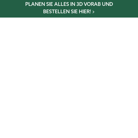
PLANEN SIE ALLES IN 3D VORAB UND
BESTELLEN SIE HIER!
Wintergarten-Konfigurator
Gewächshaus-Konfigurator
Glaselementkonfigurator
Terrassen-Konfigurator
NEWSLETTER
Abonniere und verpasse keine