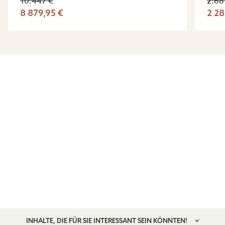
10.447 €
2.68
8 879,95 €
2 28
INHALTE, DIE FÜR SIE INTERESSANT SEIN KÖNNTEN!