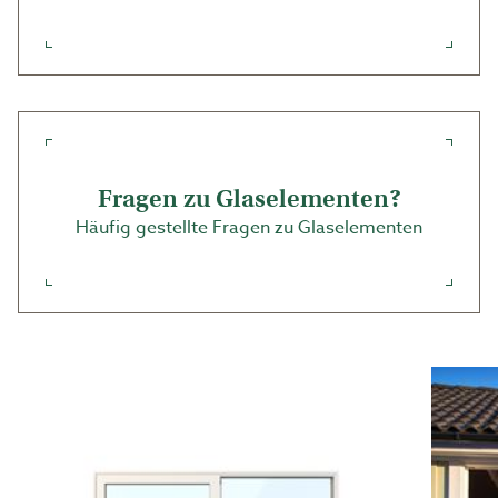
werden. Das ist eine neue Farbkollektion mit fein
strukturierter und härterer Oberfläche, was es
besonders kratzfest und widerstandsfähiger gegen UV-
Strahlung, Wind und Wetter macht. Außerdem ist es
Qualicoat Seaside zertifiziert. Für alle Sonderfarben
kommt ein Preisaufschlag von 10 % hinzu. Für weitere
Informationen kontaktieren Sie einen Verkäufer.
Fragen zu Glaselementen?
Die WG 100 wird mit einem großen Aluminium-Türgriff
Häufig gestellte Fragen zu Glaselementen
an der Innenseite geliefert, der in der gleichen Farbe
wie das Element lackiert ist. Das Element wird
standardmäßig immer mit einem Muschelgriff an der
Außenseite geliefert. Wenn Sie einen großen Türgriff
(mit oder ohne Schloss) an der Außenseite wünschen,
können Sie ihn einfach mit dem Element mitbestellen.
Das WG 100 wird immer nach Ihren Maßen bestellt. Alle
Maße beziehen sich auf Lochmaße. Weitere
Informationen zur Breite des Bodenspurprofils finden
Sie unter der Rubrik Bauhilfe/Montageanleitungen.