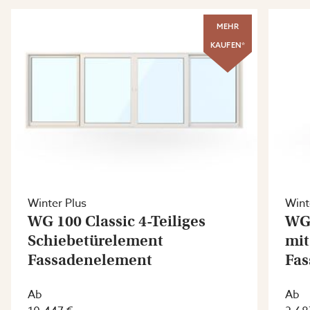
MEHR
KAUFEN*
Winter Plus
Wint
WG 100 Classic 4-Teiliges
WG 
Schiebetürelement
mit
Fassadenelement
Fas
Ab
Ab