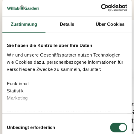
PASSENDES ZUBEHÖR
Zustimmung
Details
Über Cookies
MEHR
KAUFEN*
Sie haben die Kontrolle über Ihre Daten
Wir und unsere Geschäftspartner nutzen Technologien
wie Cookies dazu, personenbezogene Informationen für
verschiedene Zwecke zu sammeln, darunter:
Funktional
Statistik
Marketing
Winter Plus
Wint
WG 100 Classic Feste Wand 1-
WG 
Wenn Sie auf „Akzeptieren“ klicken, erteilen Sie Ihre
Teiliges Fassadenelement
mit
Einwilligung für alle diese Zwecke. Sie können auch
Einwilligungsauswahl
entscheiden, welchen Zwecken Sie zustimmen, indem
Fas
Unbedingt erforderlich
Sie das Kästchen neben dem Zweck anklicken und auf