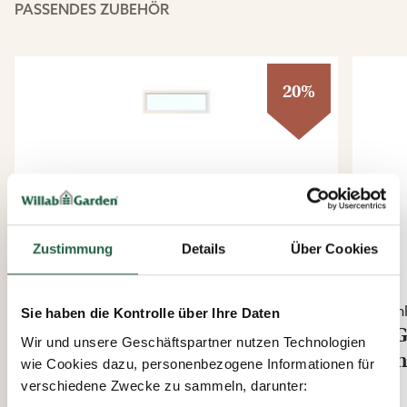
PASSENDES ZUBEHÖR
20%
Zustimmung
Details
Über Cookies
Frühling-Herbst
Früh
Sie haben die Kontrolle über Ihre Daten
WG 50 Festes Fenster
WG 
Wir und unsere Geschäftspartner nutzen Technologien
Sch
wie Cookies dazu, personenbezogene Informationen für
Ab
verschiedene Zwecke zu sammeln, darunter:
136,00 €
Ab