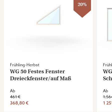
20%
Frühling-Herbst
Früh
WG 50 Festes Fenster
WG 
Dreieckfenster/auf Maß
Sch
Ab
Ab
461 €
1.56
368,80 €
1 25