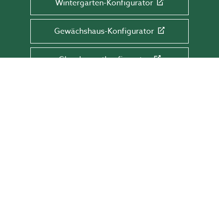
Wintergarten-Konfigurator
Gewächshaus-Konfigurator
Glaselementkonfigurator
Terrassen-Konfigurator
NEWSLETTER
Abonniere und verpasse keine
Schnäppchen, Angebote und Tipps mehr!
E-Mail-Adresse