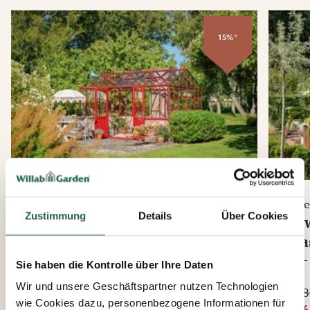
15%*
Euro-Serre
Gre
Zustimmung
Details
Über Cookies
Gothic 309
Ge
9,6 - 27,8 m²
Cla
Ab
7,8 
Sie haben die Kontrolle über Ihre Daten
4.934 €
Ab
Wir und unsere Geschäftspartner nutzen Technologien
4 193,90 €
6.08
wie Cookies dazu, personenbezogene Informationen für
5.16