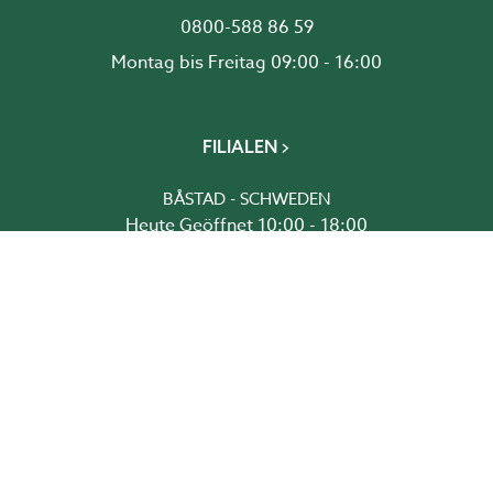
0800-588 86 59
Montag bis Freitag 09:00 - 16:00
FILIALEN
BÅSTAD - SCHWEDEN
Heute Geöffnet 10:00 - 18:00
BROMMA - SCHWEDEN
Heute Geöffnet 10:00 - 18:00
DRAMMEN - NORWEGEN
Heute Geöffnet 10:00 - 18:00
GREVE - DÄNEMARK
Heute Geöffnet 10:00 - 18:00