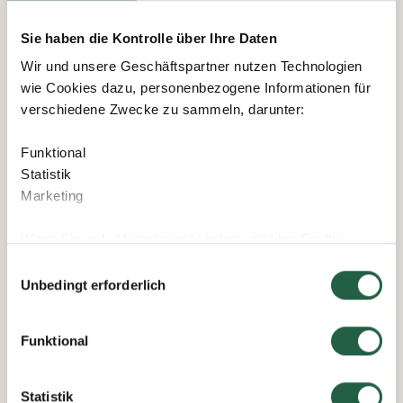
Sie haben die Kontrolle über Ihre Daten
Wir und unsere Geschäftspartner nutzen Technologien
wie Cookies dazu, personenbezogene Informationen für
verschiedene Zwecke zu sammeln, darunter:
Funktional
Statistik
Marketing
Wenn Sie auf „Akzeptieren“ klicken, erteilen Sie Ihre
Einwilligung für alle diese Zwecke. Sie können auch
Einwilligungsauswahl
entscheiden, welchen Zwecken Sie zustimmen, indem
Unbedingt erforderlich
Sie das Kästchen neben dem Zweck anklicken und auf
„Einstellungen speichern“ klicken.
Funktional
Sie können Ihre Einwilligung jederzeit widerrufen, indem
Sie auf das kleine Symbol unten links auf der Webseite
Statistik