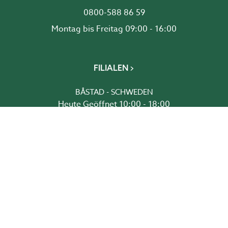
0800-588 86 59
Montag bis Freitag 09:00 - 16:00
FILIALEN
BÅSTAD - SCHWEDEN
Heute Geöffnet 10:00 - 18:00
BROMMA - SCHWEDEN
Heute Geöffnet 10:00 - 18:00
DRAMMEN - NORWEGEN
Heute Geöffnet 10:00 - 18:00
GREVE - DÄNEMARK
Heute Geöffnet 10:00 - 18:00